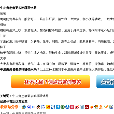
牛皮癣患者要多吃哪些水果
葡萄
葡萄的营养丰富，酸甜可口，具有补肝肾、益气血、生津液、利小便等功效。一般生
柑桔
柑桔有生津止咳、润肺化痰、醒酒利尿等功效，适用于身体虚弱、热病后津液不足口
甘蔗
甘蔗的蔗汁性平味甘，为解热、生津、润燥、滋养之佳品，能助脾和中、消痰镇咳、
柿子
柿子有润肺止咳、清热生津之功效。鲜柿生食，对肺痨咳嗽虚热肺痿、咳嗽痰多、虚
大枣
大枣具有养胃和脾、益气生津，有润心肺、调营卫、滋脾土、补五脏、疗肠癖、治虚
牛皮癣患者要多吃哪些水果
？以上五种水果对于牛皮癣患者来说有很大的好处，生活
关键词：
牛皮癣患者要多吃哪些水果
如果你喜欢这篇文章
上一篇：
牛皮癣患者吃什么蔬菜好