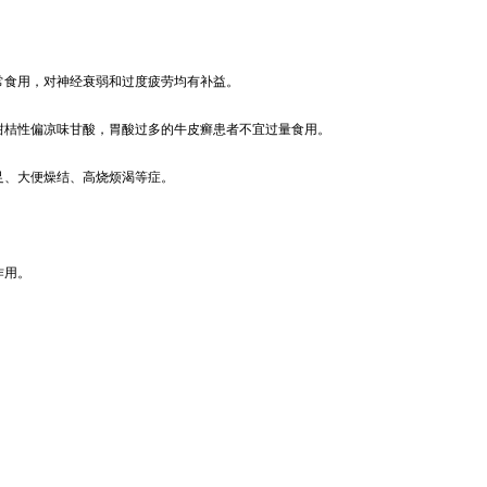
常食用，对神经衰弱和过度疲劳均有补益。
柑桔性偏凉味甘酸，胃酸过多的牛皮癣患者不宜过量食用。
足、大便燥结、高烧烦渴等症。
作用。