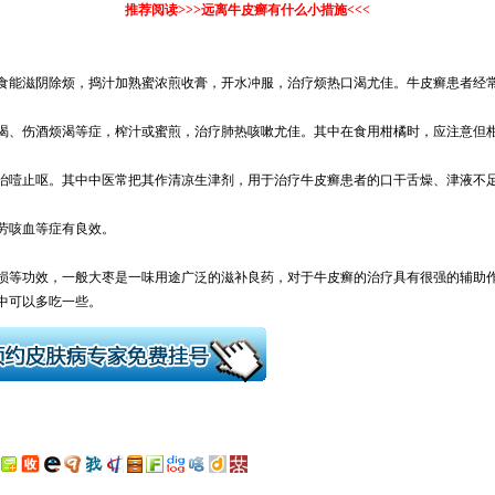
推荐阅读>>>
远离牛皮癣有什么小措施
<<<
食能滋阴除烦，捣汁加熟蜜浓煎收膏，开水冲服，治疗烦热口渴尤佳。牛皮癣患者经
渴、伤酒烦渴等症，榨汁或蜜煎，治疗肺热咳嗽尤佳。其中在食用柑橘时，应注意但
治噎止呕。其中中医常把其作清凉生津剂，用于治疗牛皮癣患者的口干舌燥、津液不
劳咳血等症有良效。
损等功效，一般大枣是一味用途广泛的滋补良药，对于牛皮癣的治疗具有很强的辅助
中可以多吃一些。