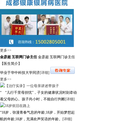
更多>>
金彦超 互联网门诊主任
金彦超 互联网门诊主任
【医生简介】
毕业于华中科技大学同济
[详细]
更多>>
“ “儿行千里母担忧”，子女的健康状况时刻牵动
着父母的心。孩子尚小时，不能自行判断
[详细]
“18岁，弥漫青春气息的年龄;18岁，开始梦想起
航的年龄;18岁，充满欢声笑语的年龄。
[详细]