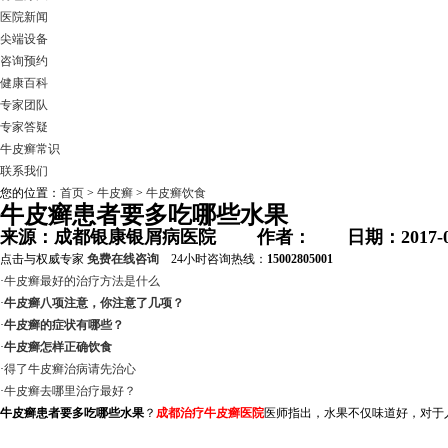
医院新闻
尖端设备
咨询预约
健康百科
专家团队
专家答疑
牛皮癣常识
联系我们
您的位置：
首页
>
牛皮癣
>
牛皮癣饮食
牛皮癣患者要多吃哪些水果
来源：成都银康银屑病医院 作者： 日期：2017-0
点击与权威专家
免费在线咨询
24小时咨询热线：
15002805001
·
牛皮癣最好的治疗方法是什么
·
牛皮癣八项注意，你注意了几项？
·
牛皮癣的症状有哪些？
·
牛皮癣怎样正确饮食
·
得了牛皮癣治病请先治心
·
牛皮癣去哪里治疗最好？
牛皮癣患者要多吃哪些水果
？
成都治疗牛皮癣医院
医师指出，水果不仅味道好，对于