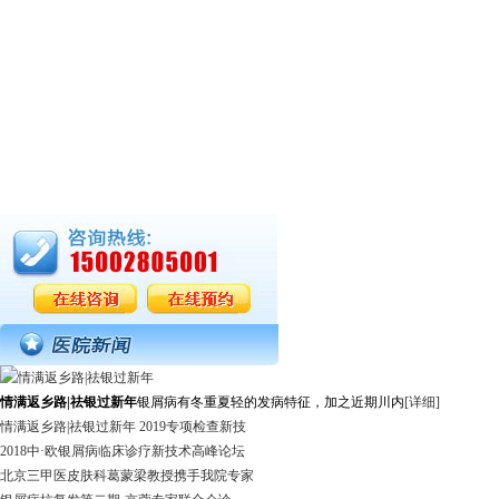
情满返乡路|祛银过新年
银屑病有冬重夏轻的发病特征，加之近期川内
[详细]
情满返乡路|祛银过新年 2019专项检查新技
2018中·欧银屑病临床诊疗新技术高峰论坛
北京三甲医皮肤科葛蒙梁教授携手我院专家