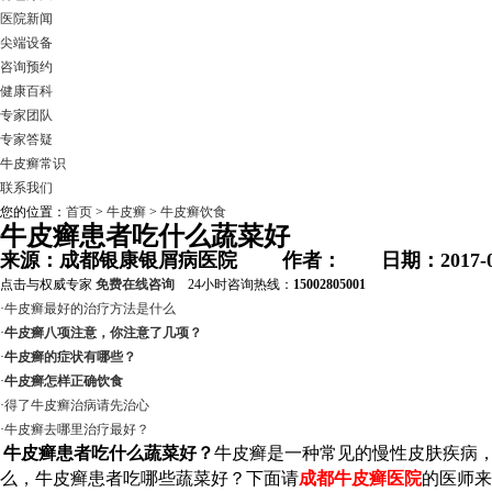
医院新闻
尖端设备
咨询预约
健康百科
专家团队
专家答疑
牛皮癣常识
联系我们
您的位置：
首页
>
牛皮癣
>
牛皮癣饮食
牛皮癣患者吃什么蔬菜好
来源：成都银康银屑病医院 作者： 日期：2017-0
点击与权威专家
免费在线咨询
24小时咨询热线：
15002805001
·
牛皮癣最好的治疗方法是什么
·
牛皮癣八项注意，你注意了几项？
·
牛皮癣的症状有哪些？
·
牛皮癣怎样正确饮食
·
得了牛皮癣治病请先治心
·
牛皮癣去哪里治疗最好？
牛皮癣患者吃什么蔬菜好？
牛皮癣是一种常见的慢性皮肤疾病
么，牛皮癣患者吃哪些蔬菜好？下面请
成都牛皮癣医院
的医师来