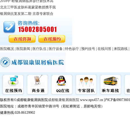
2018中·欧银屑病临床诊疗新技术高
北京三甲医皮肤科葛蒙梁教授携手我
银屑病抗复发第二期·京蓉专家联合
医院概况
|
医院新闻
|
医疗队伍
|
医疗设备
|
特色诊疗
|
预约挂号
|
在线问答
|
来院路线
|
版权所有©成都银康银屑病医院
成都银康银屑病医院
www.npx457.cn 沪ICP备0907360
医院地址：成都市青羊区锦里中路18号（彩虹桥附近，原邮电宾馆）
健康热线:028-86129902
成都银康银屑病医院手机站