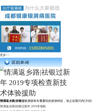
更多>>
情满返乡路|祛银过
银屑病有冬重夏轻的发病特征，加之近期川内
[详细]
情满返乡路|祛银过新年 2019专项检