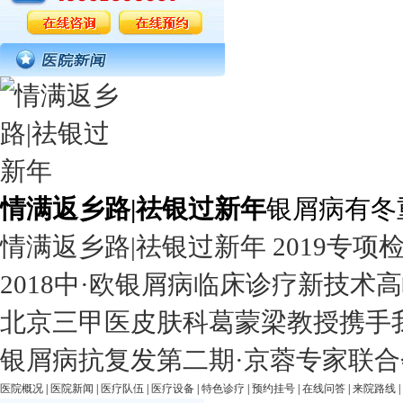
情满返乡路|祛银过新年
银屑病有冬
情满返乡路|祛银过新年 2019专项
2018中·欧银屑病临床诊疗新技术
北京三甲医皮肤科葛蒙梁教授携手
银屑病抗复发第二期·京蓉专家联合
医院概况
|
医院新闻
|
医疗队伍
|
医疗设备
|
特色诊疗
|
预约挂号
|
在线问答
|
来院路线
|