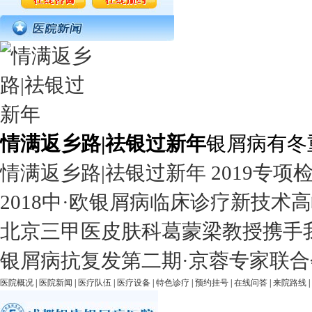
情满返乡路|祛银过新年
银屑病有冬
情满返乡路|祛银过新年 2019专项
2018中·欧银屑病临床诊疗新技术
北京三甲医皮肤科葛蒙梁教授携手
银屑病抗复发第二期·京蓉专家联合
医院概况
|
医院新闻
|
医疗队伍
|
医疗设备
|
特色诊疗
|
预约挂号
|
在线问答
|
来院路线
|