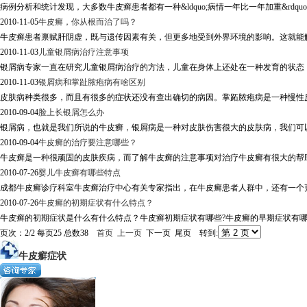
病例分析和统计发现，大多数牛皮癣患者都有一种&ldquo;病情一年比一年加重&rdq
2010-11-05
牛皮癣，你从根而治了吗？
牛皮癣患者禀赋肝阴虚，既与遗传因素有关，但更多地受到外界环境的影响。这就能解
2010-11-03
儿童银屑病治疗注意事项
银屑病专家一直在研究儿童银屑病治疗的方法，儿童在身体上还处在一种发育的状态，
2010-11-03
银屑病和掌趾脓疱病有啥区别
皮肤病种类很多，而且有很多的症状还没有查出确切的病因。掌跖脓疱病是一种慢性反
2010-09-04
脸上长银屑怎么办
银屑病，也就是我们所说的牛皮癣，银屑病是一种对皮肤伤害很大的皮肤病，我们可以
2010-09-04
牛皮癣的治疗要注意哪些？
牛皮癣是一种很顽固的皮肤疾病，而了解牛皮癣的注意事项对治疗牛皮癣有很大的帮助
2010-07-26
婴儿牛皮癣有哪些特点
成都牛皮癣诊疗科室牛皮癣治疗中心有关专家指出，在牛皮癣患者人群中，还有一个更
2010-07-26
牛皮癣的初期症状有什么特点？
牛皮癣的初期症状是什么有什么特点？牛皮癣初期症状有哪些?牛皮癣的早期症状有哪
页次：2/2 每页25 总数38
首页
上一页
下一页 尾页 转到:
牛皮癬症状