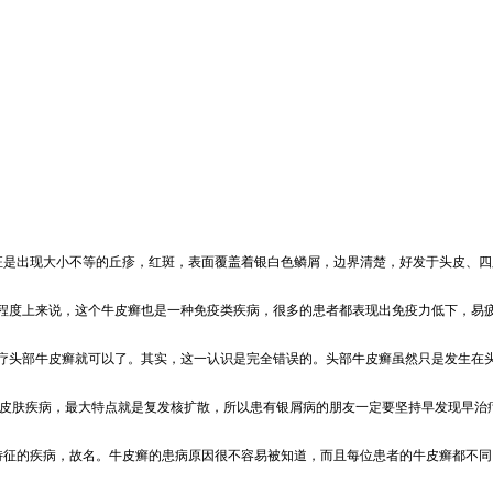
征是出现大小不等的丘疹，红斑，表面覆盖着银白色鳞屑，边界清楚，好发于头皮、四肢伸侧.
度上来说，这个牛皮癣也是一种免疫类疾病，很多的患者都表现出免疫力低下，易疲劳
头部牛皮癣就可以了。其实，这一认识是完全错误的。头部牛皮癣虽然只是发生在头部
皮肤疾病，最大特点就是复发核扩散，所以患有银屑病的朋友一定要坚持早发现早治疗的
为特征的疾病，故名。牛皮癣的患病原因很不容易被知道，而且每位患者的牛皮癣都不同，