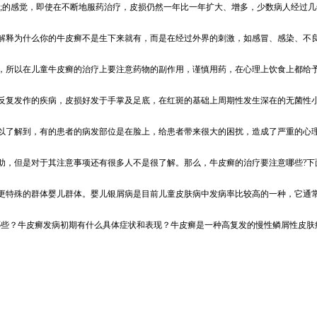
uo;的感觉，即使在不断地服药治疗，皮损仍然一年比一年扩大、增多，少数病人经过几年，
释为什么你的牛皮癣不是生下来就有，而是在经过外界的刺激，如感冒、感染、不良情
所以在儿童牛皮癣的治疗上要注意药物的副作用，谨慎用药，在心理上饮食上都给予指
复发作的疾病，皮损好发于手掌及足底，在红斑的基础上周期性发生深在的无菌性小脓
了解到，有的患者的病发部位是在脸上，给患者带来很大的困扰，造成了严重的心理压
，但是对于其注意事项还有很多人不是很了解。那么，牛皮癣的治疗要注意哪些?下面就
特殊的群体婴儿群体。婴儿银屑病是目前儿童皮肤病中发病率比较高的一种，它通常是
些？牛皮癣发病初期有什么具体症状和表现？牛皮癣是一种高复发的慢性鳞屑性皮肤病