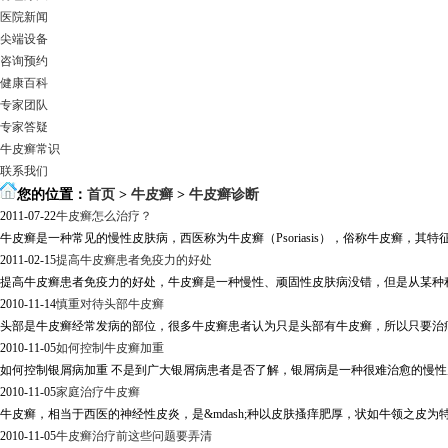
医院新闻
尖端设备
咨询预约
健康百科
专家团队
专家答疑
牛皮癣常识
联系我们
您的位置：
首页
>
牛皮癣
>
牛皮癣诊断
2011-07-22
牛皮癣怎么治疗？
牛皮癣是一种常见的慢性皮肤病，西医称为牛皮癣（Psoriasis），俗称牛皮癣，其特
2011-02-15
提高牛皮癣患者免疫力的好处
提高牛皮癣患者免疫力的好处，牛皮癣是一种慢性、顽固性皮肤病没错，但是从某种程
2010-11-14
慎重对待头部牛皮癣
头部是牛皮癣经常发病的部位，很多牛皮癣患者认为只是头部有牛皮癣，所以只要治疗
2010-11-05
如何控制牛皮癣加重
如何控制银屑病加重 不是到广大银屑病患者是否了解，银屑病是一种很难治愈的慢性
2010-11-05
家庭治疗牛皮癣
牛皮癣，相当于西医的神经性皮炎，是&mdash;种以皮肤搔痒肥厚，状如牛领之皮
2010-11-05
牛皮癣治疗前这些问题要弄清