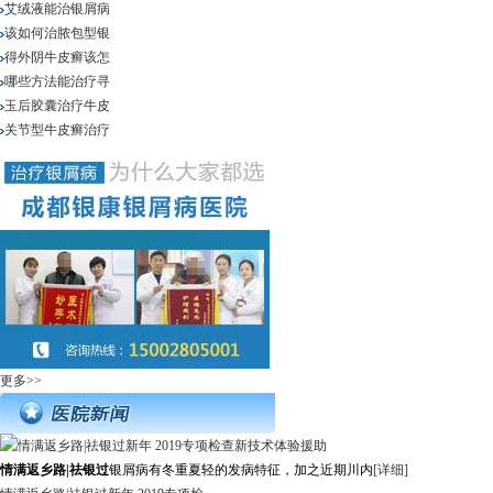
艾绒液能治银屑病
该如何治脓包型银
得外阴牛皮癣该怎
哪些方法能治疗寻
玉后胶囊治疗牛皮
关节型牛皮癣治疗
更多>>
情满返乡路|祛银过
银屑病有冬重夏轻的发病特征，加之近期川内
[详细]