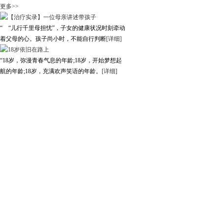
更多>>
“ “儿行千里母担忧”，子女的健康状况时刻牵动
着父母的心。孩子尚小时，不能自行判断
[详细]
“18岁，弥漫青春气息的年龄;18岁，开始梦想起
航的年龄;18岁，充满欢声笑语的年龄。
[详细]