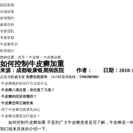
医院新闻
尖端设备
咨询预约
健康百科
专家团队
专家答疑
牛皮癣常识
联系我们
您的位置：
首页
>
牛皮癣
>
牛皮癣诊断
如何控制牛皮癣加重
来源：成都银康银屑病医院 作者： 日期：2010-1
点击与权威专家
免费在线咨询
24小时咨询热线：
15002805001
·
牛皮癣最好的治疗方法是什么
·
牛皮癣八项注意，你注意了几项？
·
牛皮癣的症状有哪些？
·
牛皮癣怎样正确饮食
·
得了牛皮癣治病请先治心
·
牛皮癣去哪里治疗最好？
如何控制牛皮癣加重 不是到广大牛皮癣患者是否了解，牛皮癣是一种
我们就来具体的介绍一下。