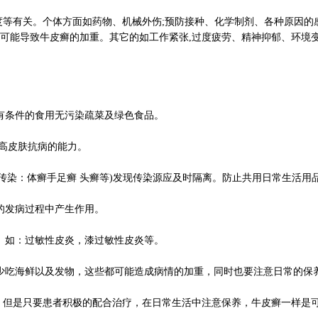
有关。个体方面如药物、机械外伤;预防接种、化学制剂、各种原因的感
可能导致牛皮癣的加重。其它的如工作紧张,过度疲劳、精神抑郁、环境变
有条件的食用无污染疏菜及绿色食品。
提高皮肤抗病的能力。
不传染：体癣手足癣 头癣等)发现传染源应及时隔离。防止共用日常生活用品(
的发病过程中产生作用。
。如：过敏性皮炎，漆过敏性皮炎等。
少吃海鲜以及发物，这些都可能造成病情的加重，同时也要注意日常的保
，但是只要患者积极的配合治疗，在日常生活中注意保养，牛皮癣一样是