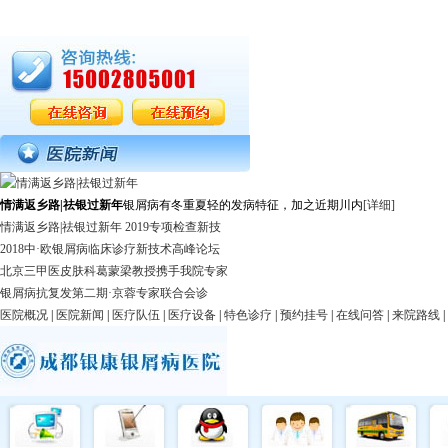
情满返乡路|祛银过新年
银屑病有冬重夏轻的发病特征，加之近期川内
[详细]
情满返乡路|祛银过新年 2019专项检查新技
2018中·欧银屑病临床诊疗新技术高峰论坛
北京三甲医皮肤科葛蒙梁教授携手我院专家
银屑病抗复发第二期·京蓉专家联合会诊
医院概况
|
医院新闻
|
医疗队伍
|
医疗设备
|
特色诊疗
|
预约挂号
|
在线问答
|
来院路线
|