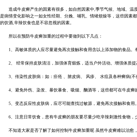
造成牛皮癣产生的因素有很多，如自然因素中,季节气候、地域、温度等
是病情变化影响之一如女性经期、分娩、哺乳、情绪烦燥等，这些因素都
的饮酒,辛辣饮食也是不容忽视的因素。
所以在预防牛皮癣加重的过程中要做到以下几点：
1、高敏体质的人应尽量避免再次接触和食用含以上添加物的食品。
2、 经常保持皮肤清洁，加强体育煅炼，适当户外活动。增强体质
3、传染性皮肤病：如：疥疮 、脓皮病、 风疹、 水痘及各种癣病(
4、避免外伤、染发、暴饮暴食、吸烟、酗酒等，这些都可在牛皮癣
5、变态反应性皮肤病，应尽可能查找过敏源，避免再次接触和食用
6、注意日常饮食，患有牛皮癣的朋友要尽量少吃辛辣刺激性食物，
不知道大家是否了解了如何控制牛皮癣加重呢 虽然牛皮癣难以治愈