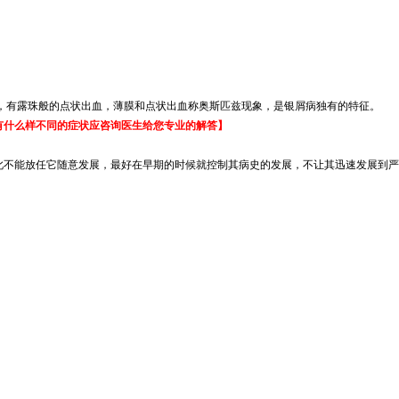
，有露珠般的点状出血，薄膜和点状出血称奥斯匹兹现象，是银屑病独有的特征。
有什么样不同的症状应咨询医生给您专业的解答】
此不能放任它随意发展，最好在早期的时候就控制其病史的发展，不让其迅速发展到严