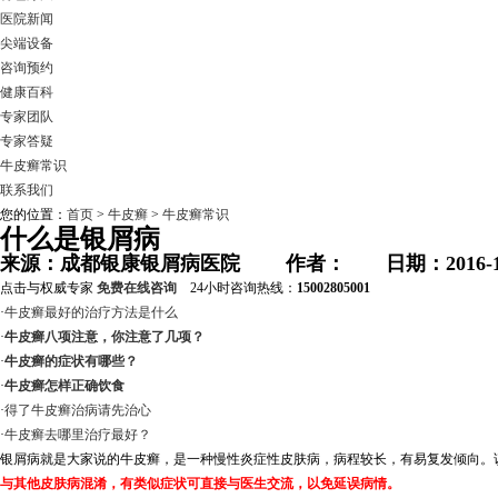
医院新闻
尖端设备
咨询预约
健康百科
专家团队
专家答疑
牛皮癣常识
联系我们
您的位置：
首页
>
牛皮癣
>
牛皮癣常识
什么是银屑病
来源：成都银康银屑病医院 作者： 日期：2016-1
点击与权威专家
免费在线咨询
24小时咨询热线：
15002805001
·
牛皮癣最好的治疗方法是什么
·
牛皮癣八项注意，你注意了几项？
·
牛皮癣的症状有哪些？
·
牛皮癣怎样正确饮食
·
得了牛皮癣治病请先治心
·
牛皮癣去哪里治疗最好？
银屑病就是大家说的牛皮癣，是一种慢性炎症性皮肤病，病程较长，有易复发倾向。
与其他皮肤病混淆，有类似症状可直接与医生交流，以免延误病情。