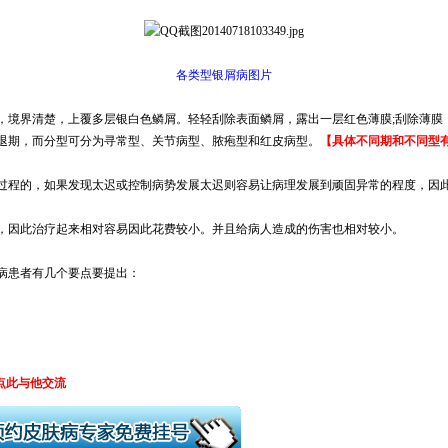
各类型银屑病图片
，境界清楚，上覆多层银白色鳞屑。轻轻刮除表面鳞屑，露出一层红色薄膜;刮除薄膜
退期，而分型可分为寻常型、关节病型、脓疱型和红皮病型。
【具体不同期和不同型
过程的，如果发现太迟或控制病势发展太迟则容易让病理发展到顽固异常的程度，因
，因此治疗起来相对容易因此花费较小。并且给病人造成的伤害也相对较小。
病患者有几个要点要提出：
点此与他交流