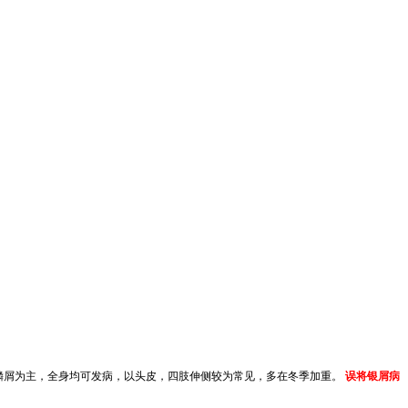
鳞屑为主，全身均可发病，以头皮，四肢伸侧较为常见，多在冬季加重。
误将银屑病