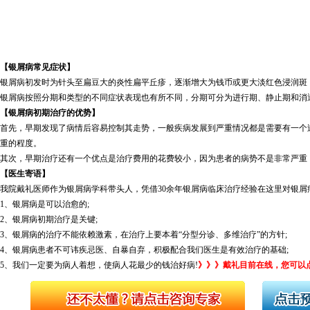
【银屑病常见症状】
银屑病初发时为针头至扁豆大的炎性扁平丘疹，逐渐增大为钱币或更大淡红色浸润斑
银屑病按照分期和类型的不同症状表现也有所不同，分期可分为进行期、静止期和消
【银屑病初期治疗的优势】
首先，早期发现了病情后容易控制其走势，一般疾病发展到严重情况都是需要有一个
重的程度。
其次，早期治疗还有一个优点是治疗费用的花费较小，因为患者的病势不是非常严重
【医生寄语】
我院戴礼医师作为银屑病学科带头人，凭借30余年银屑病临床治疗经验在这里对银屑
1、银屑病是可以治愈的;
2、银屑病初期治疗是关键;
3、银屑病的治疗不能依赖激素，在治疗上要本着“分型分诊、多维治疗”的方针;
4、银屑病患者不可讳疾忌医、自暴自弃，积极配合我们医生是有效治疗的基础;
5、我们一定要为病人着想，使病人花最少的钱治好病!
》》》戴礼目前在线，您可以