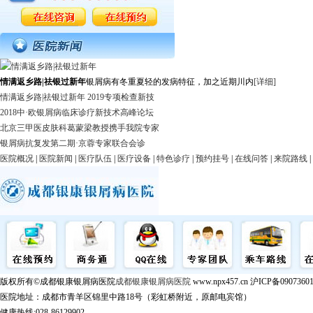
情满返乡路|祛银过新年
银屑病有冬重夏轻的发病特征，加之近期川内
[详细]
情满返乡路|祛银过新年 2019专项检查新技
2018中·欧银屑病临床诊疗新技术高峰论坛
北京三甲医皮肤科葛蒙梁教授携手我院专家
银屑病抗复发第二期·京蓉专家联合会诊
医院概况
|
医院新闻
|
医疗队伍
|
医疗设备
|
特色诊疗
|
预约挂号
|
在线问答
|
来院路线
|
版权所有©成都银康银屑病医院
成都银康银屑病医院
www.npx457.cn 沪ICP备0907360
医院地址：成都市青羊区锦里中路18号（彩虹桥附近，原邮电宾馆）
健康热线:028-86129902