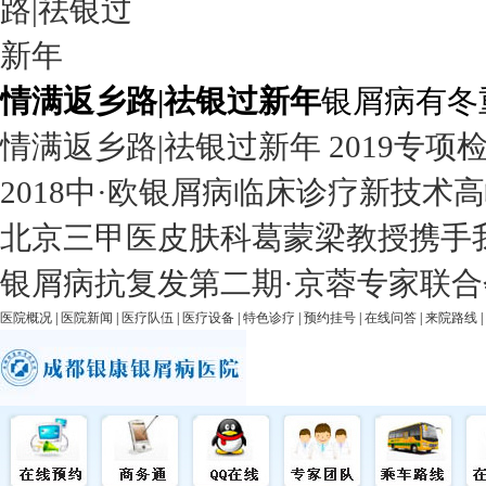
情满返乡路|祛银过新年
银屑病有冬
情满返乡路|祛银过新年 2019专项
2018中·欧银屑病临床诊疗新技术
北京三甲医皮肤科葛蒙梁教授携手
银屑病抗复发第二期·京蓉专家联合
医院概况
|
医院新闻
|
医疗队伍
|
医疗设备
|
特色诊疗
|
预约挂号
|
在线问答
|
来院路线
|